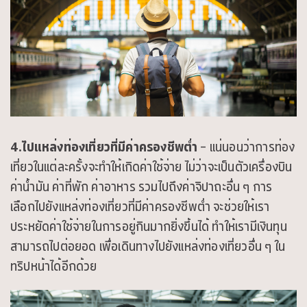
Life
at
SC
Campaigns
4.ไปแหล่งท่องเที่ยวที่มีค่าครองชีพต่ำ
– แน่นอนว่าการท่อง
เที่ยวในแต่ละครั้งจะทำให้เกิดค่าใช้จ่าย ไม่ว่าจะเป็นตัวเครื่องบิน
Jobs
ค่าน้ำมัน ค่าที่พัก ค่าอาหาร รวมไปถึงค่าจิปาถะอื่น ๆ การ
เลือกไปยังแหล่งท่องเที่ยวที่มีค่าครองชีพต่ำ จะช่วยให้เรา
Intern
ประหยัดค่าใช้จ่ายในการอยู่กินมากยิ่งขึ้นได้ ทำให้เรามีเงินทุน
สามารถไปต่อยอด เพื่อเดินทางไปยังแหล่งท่องเที่ยวอื่น ๆ ใน
Blog
ทริปหน้าได้อีกด้วย
เทรนด์
การ
ทำงาน